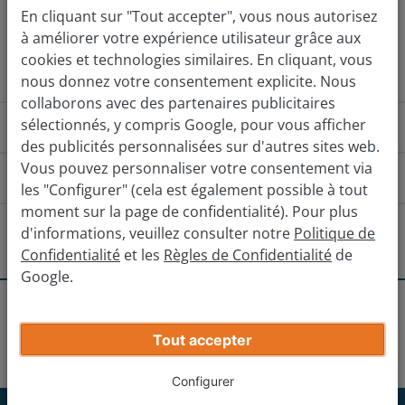
En cliquant sur "Tout accepter", vous nous autorisez
à améliorer votre expérience utilisateur grâce aux
Évaluez gratuitement
cookies et technologies similaires. En cliquant, vous
nous donnez votre consentement explicite. Nous
collaborons avec des partenaires publicitaires
sélectionnés, y compris Google, pour vous afficher
Comment ça fonctionne ?
des publicités personnalisées sur d'autres sites web.
Vous pouvez personnaliser votre consentement via
Comment puis-je me rendre à l'agence ?
les "Configurer" (cela est également possible à tout
moment sur la page de confidentialité). Pour plus
Du Nord
Du Sud
De l'Est (R0
Y a-t-il d'autres agences à proximité ?
d'informations, veuillez consulter notre
Politique de
Confidentialité
et les
Règles de Confidentialité
de
Vous suivez le R0/E40 à la direction sud-est à la
Vilvoorde
Google.
hauteur de Sint-Stevens Woluwe. Tenez droit au
Obtenez votre prix de vente final
carrefour ensuivant les indications
Agences
Bruxelles-Brussel
Bruxelles-St-
Sint Pieters Leeuw
Liège/Louvain/Bruxelles.
Tout accepter
Entrez les informations de votre voiture
Lambrechts-Woluwe
Vous suivez le E40 à la direction Bruxelles et prenez la
Configurer
Mechelen
sortie 20 après 2 km (direction de Kraainem/Woluwe).