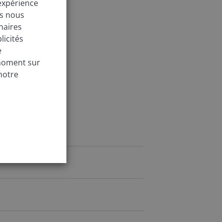
 expérience
us nous
naires
licités
e
 moment sur
notre