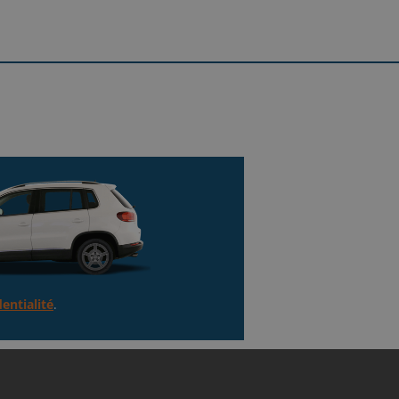
 de Font l'Evêque.
rleroi. Prendre la sortie 29-Porte
Recevez votre argent
ny/N575.
 achetons votre voiture en moins
d'une heure
entialité
.