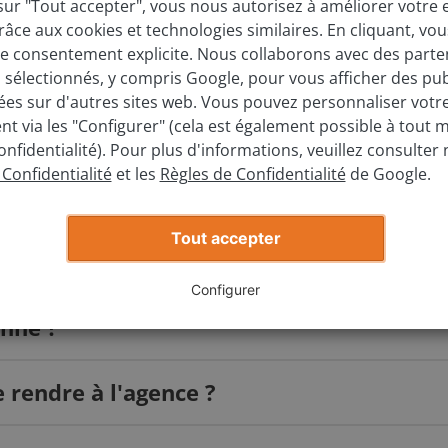
sur "Tout accepter", vous nous autorisez à améliorer votre
 est le modèle ?
grâce aux cookies et technologies similaires. En cliquant, vo
e consentement explicite. Nous collaborons avec des parte
s sélectionnés, y compris Google, pour vous afficher des pub
ées sur d'autres sites web. Vous pouvez personnaliser votr
le est l'année de mise en circulation ?
t via les "Configurer" (cela est également possible à tout
onfidentialité). Pour plus d'informations, veuillez consulter 
 Confidentialité
et les
Règles de Confidentialité
de Google.
Évaluez gratuitement
Tout accepter
Configurer
nne ?
rendre à l'agence ?