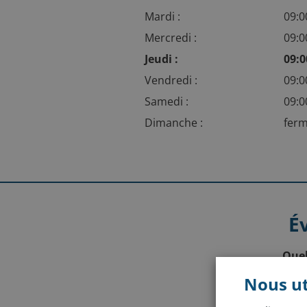
Mardi :
09:0
Mercredi :
09:0
Jeudi :
09:0
Vendredi :
09:0
Samedi :
09:0
Dimanche :
fer
É
Quel
Nous ut