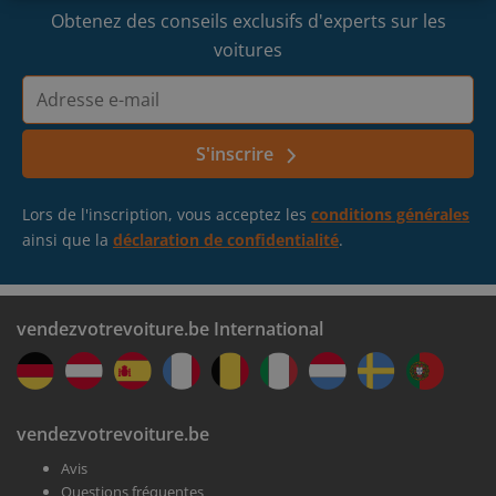
Kortrijk
Obtenez des conseils exclusifs d'experts sur les
voitures
Gent-Oostakker
Adresse
e-
Nous confirmons vos informations
mail
Oudenaarde
S'inscrire
Prenez RDV dans une agence près de chez vous
Lors de l'inscription, vous acceptez les
conditions générales
ainsi que la
déclaration de confidentialité
.
vendezvotrevoiture.be International
Recevez votre argent
vendezvotrevoiture.be
Nous achetons votre voiture en moins d'une heure
Avis
Questions fréquentes