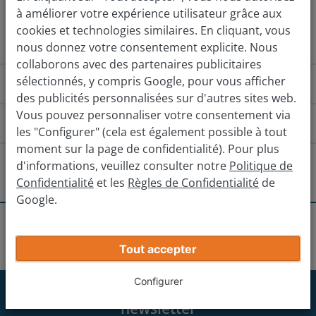
à améliorer votre expérience utilisateur grâce aux
Évaluez gratuitement
cookies et technologies similaires. En cliquant, vous
nous donnez votre consentement explicite. Nous
collaborons avec des partenaires publicitaires
sélectionnés, y compris Google, pour vous afficher
Comment ça fonctionne ?
des publicités personnalisées sur d'autres sites web.
Vous pouvez personnaliser votre consentement via
Comment puis-je me rendre à l'agence ?
les "Configurer" (cela est également possible à tout
moment sur la page de confidentialité). Pour plus
Vanuit het Noorden
Vanuit het Zu
Y a-t-il d'autres agences à proximité ?
d'informations, veuillez consulter notre
Politique de
Confidentialité
et les
Règles de Confidentialité
de
Rij via de A10 richting Brussel
Google.
Brugge
Neem afrit 5A Zandvoorde en sla linksaf
Obtenez votre prix de vente final
Agences
Oostende
Oostende
Roeselare
Vervolgens sla je rechtsaf op de Zandvoordestraat
Tout accepter
Entrez les informations de votre voiture
Blijf deze volgen tot aan huisnummer 500 (je vindt ons
Configurer
Drongen
achter Toyota Garage Lievens)
Abonnez-vous maintenant à notre
newsletter