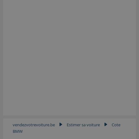
vendezvotrevoiture.be
Estimer sa voiture
Cote
▶
▶
BMW