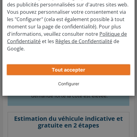
3 ans :
- 38 %
des publicités personnalisées sur d'autres sites web.
4 ans :
- 45 %
Vous pouvez personnaliser votre consentement via
5 ans :
- 52 %
les "Configurer" (cela est également possible à tout
moment sur la page de confidentialité). Pour plus
Cette tendance constatée est
classique, semblable
d'informations, veuillez consulter notre
Politique de
à la majorité des autres marques.
Par ailleurs, il
Confidentialité
et les
Règles de Confidentialité
de
faut connaître les tendances du marché de
Google.
l’occasion : le principe de l’offre.
Tout accepter
Lorsque l’offre est importante et la
demande faible, la cote baisse et, au
Configurer
contraire, si l’offre est basse et la
demande forte la cote est élevée.
Estimation du véhicule indicative et
gratuite en 2 étapes